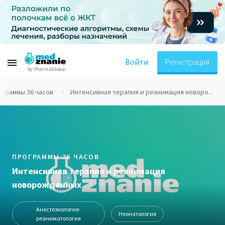
Войти
Регистрация
by PharmaGlobal
ограммы 36 часов
Интенсивная терапия и реанимация новоро...
ПРОГРАММЫ 36 ЧАСОВ
Интенсивная терапия и реанимация
новорожденных
Анестезиология-
Неонатология
реаниматология