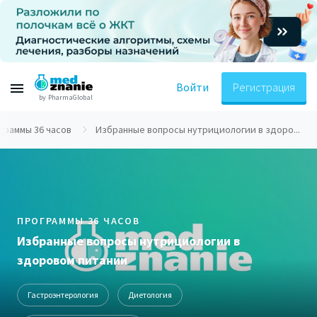
Войти
Регистрация
by PharmaGlobal
граммы 36 часов
Избранные вопросы нутрициологии в здоро...
ПРОГРАММЫ 36 ЧАСОВ
Избранные вопросы нутрициологии в
здоровом питании
Гастроэнтерология
Диетология