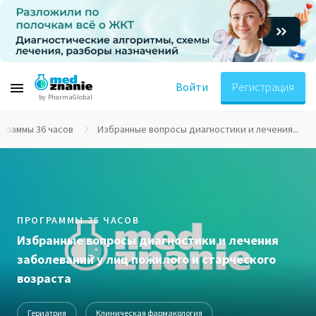
Войти
Регистрация
by PharmaGlobal
граммы 36 часов
Избранные вопросы диагностики и лечения...
ПРОГРАММЫ 36 ЧАСОВ
Избранные вопросы диагностики и лечения
заболеваний у лиц пожилого и старческого
возраста
Гериатрия
Клиническая фармакология