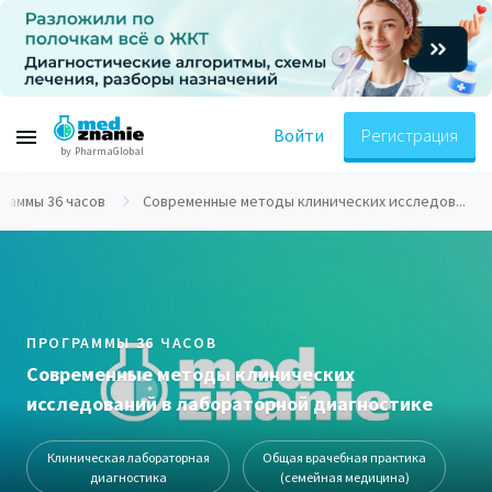
Войти
Регистрация
by PharmaGlobal
раммы 36 часов
Современные методы клинических исследов...
ПРОГРАММЫ 36 ЧАСОВ
Современные методы клинических
исследований в лабораторной диагностике
Клиническая лабораторная
Общая врачебная практика
диагностика
(семейная медицина)