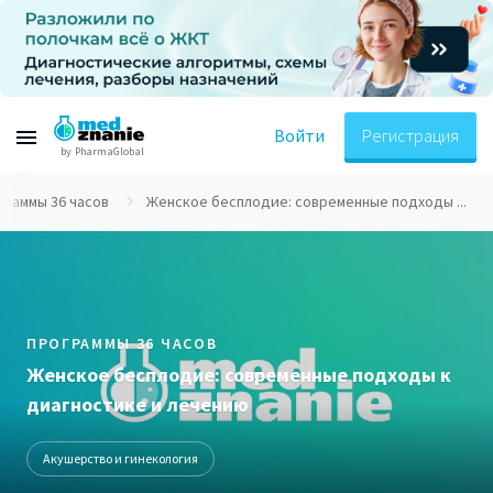
Войти
Регистрация
by PharmaGlobal
граммы 36 часов
Женское бесплодие: современные подходы ...
ПРОГРАММЫ 36 ЧАСОВ
Женское бесплодие: современные подходы к
диагностике и лечению
Акушерство и гинекология