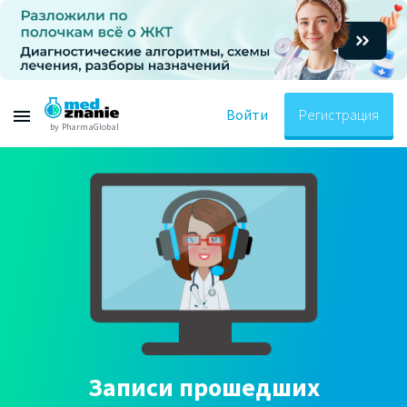
Войти
Регистрация
by PharmaGlobal
Записи прошедших