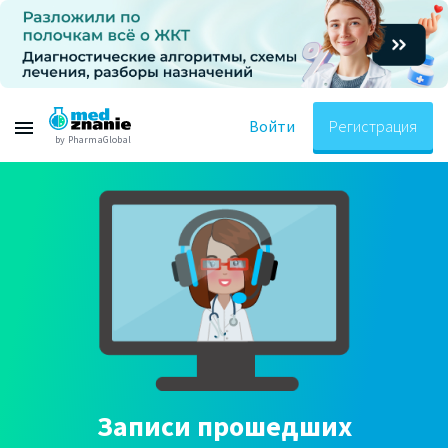
Войти
Регистрация
by PharmaGlobal
Записи прошедших