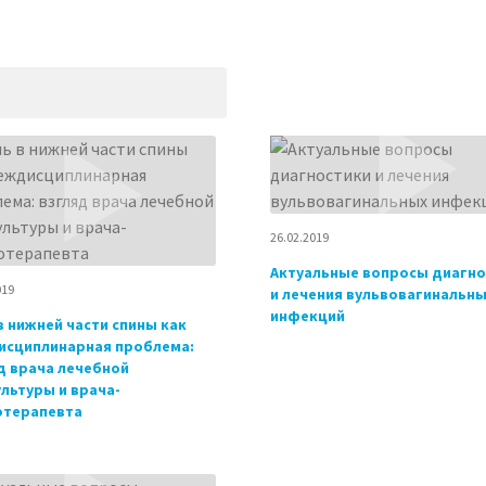
26.02.2019
Актуальные вопросы диагно
019
и лечения вульвовагинальн
инфекций
в нижней части спины как
сциплинарная проблема:
д врача лечебной
льтуры и врача-
отерапевта