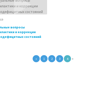
019
льные вопросы
лактики и коррекции
зодефицитных состояний
»
«
1
2
3
4