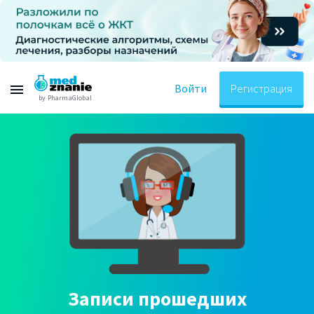
Войти
Регистрация
by PharmaGlobal
Записи прошедших