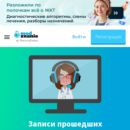
Войти
Регистрация
by PharmaGlobal
Записи прошедших