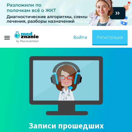
Войти
Регистрация
by PharmaGlobal
Записи прошедших