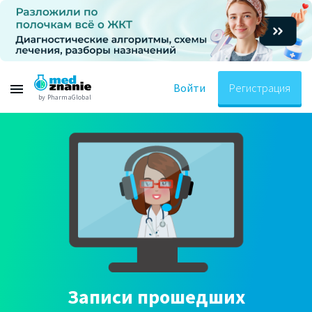
Войти
Регистрация
by PharmaGlobal
Записи прошедших