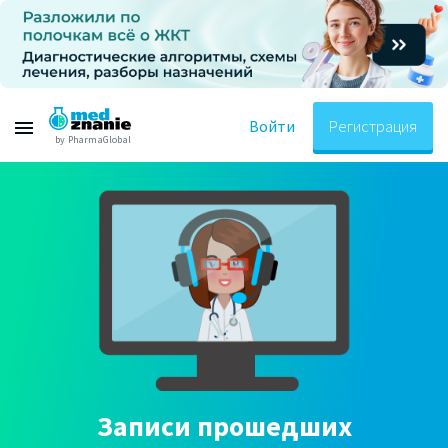
Войти
Регистрация
by PharmaGlobal
Записи прошедших