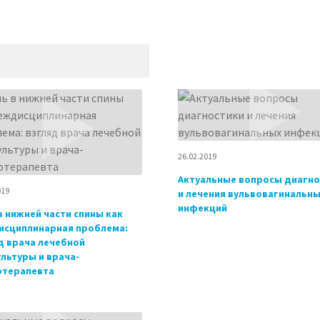
26.02.2019
Актуальные вопросы диагно
019
и лечения вульвовагинальн
инфекций
в нижней части спины как
сциплинарная проблема:
д врача лечебной
льтуры и врача-
отерапевта