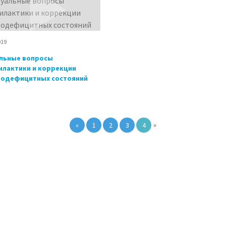
019
льные вопросы
лактики и коррекции
зодефицитных состояний
»
«
1
2
3
4