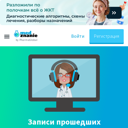
Войти
Регистрация
by PharmaGlobal
Записи прошедших