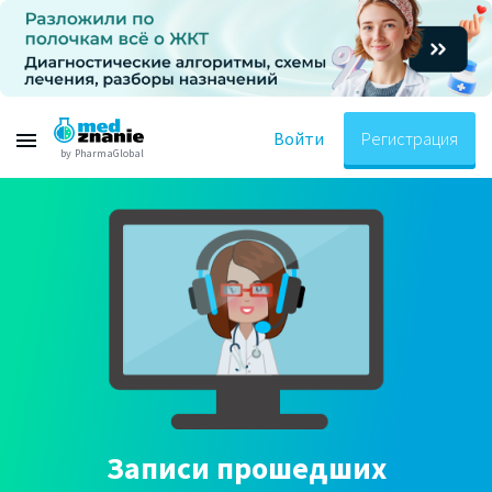
Войти
Регистрация
by PharmaGlobal
Записи прошедших