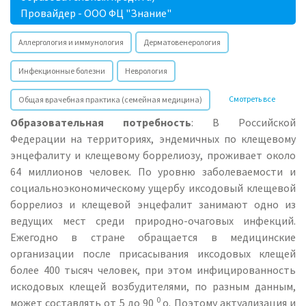
Провайдер - ООО ФЦ "Знание"
Аллергология и иммунология
Дерматовенерология
Инфекционные болезни
Неврология
Смотреть все
Общая врачебная практика (семейная медицина)
Образовательная потребность
: В Российской
Федерации на территориях, эндемичных по клещевому
энцефалиту и клещевому боррелиозу, проживает около
64 миллионов человек. По уровню заболеваемости и
социальноэкономическому ущербу иксодовый клещевой
боррелиоз и клещевой энцефалит занимают одно из
ведущих мест среди природно-очаговых инфекций.
Ежегодно в стране обращается в медицинские
организации после присасывания иксодовых клещей
более 400 тысяч человек, при этом инфицированность
искодовых клещей возбудителями, по разным данным,
0
может составлять от 5 до 90
о. Поэтому актуализация и