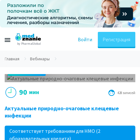
Войти
Регистрация
by PharmaGlobal
Главная
Вебинары
24.06.2019
17.00 МСК
90
мин
428 записей
Актуальные природно-очаговые клещевые
инфекции
Соответствует требованиям для НМО (2
образовательных кредита)