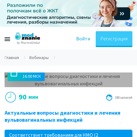
Войти
Регистрация
by PharmaGlobal
Главная
Вебинары
21.05.2019
16.00 МСК
90
мин
190 записей
Актуальные вопросы диагностики и лечения
вульвовагинальных инфекций
Соответствует требованиям для НМО (2