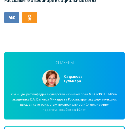
Расскажите о вебинаре в социальных сетях
СПИКЕРЫ
Садыкова
Гульнара
к.м.н., доцент кафедры акушерства и гинекологии ФГБОУ ВО ПГМУ им.
академика Е.А. Вагнера Минздрава России, врач акушер-гинеколог,
высшая категория, стаж по специальности 14 лет, научно-
педагогический стаж 10 лет.