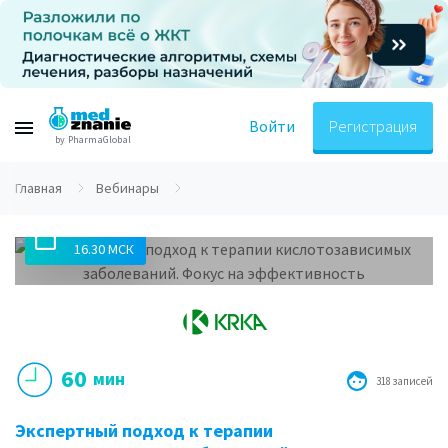
Войти
Регистрация
by PharmaGlobal
Главная
Вебинары
25.03.2021
16.30 МСК
60
мин
318 записей
Экспертный подход к терапии