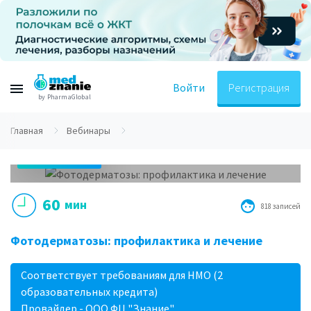
Войти
Регистрация
by PharmaGlobal
Главная
Вебинары
02.06.2020
16.00 МСК
60
мин
818 записей
Фотодерматозы: профилактика и лечение
Соответствует требованиям для НМО (2
образовательных кредита)
Провайдер - ООО ФЦ "Знание"