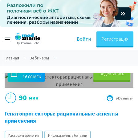
Войти
Регистрация
by PharmaGlobal
Главная
Вебинары
12.02.2019
Видеозапись
16.00 МСК
90
мин
840 записей
Гепатопротекторы: рациональные аспекты
применения
Гастроэнтерология
Инфекционные болезни