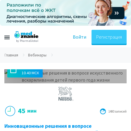
Войти
Регистрация
by PharmaGlobal
Главная
Вебинары
17.12.2018
10.40 МСК
45
мин
1480 записей
Инновационные решения в вопросе