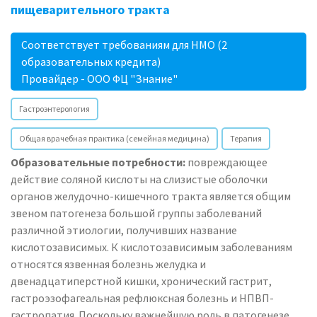
пищеварительного тракта
Соответствует требованиям для НМО (2
образовательных кредита)
Провайдер - ООО ФЦ "Знание"
Гастроэнтерология
Общая врачебная практика (семейная медицина)
Терапия
Образовательные потребности:
повреждающее
действие соляной кислоты на слизистые оболочки
органов желудочно-кишечного тракта является общим
звеном патогенеза большой группы заболеваний
различной этиологии, получивших название
кислотозависимых. К кислотозависимым заболеваниям
относятся язвенная болезнь желудка и
двенадцатиперстной кишки, хронический гастрит,
гастроэзофагеальная рефлюксная болезнь и НПВП-
гастропатия. Поскольку важнейшую роль в патогенезе