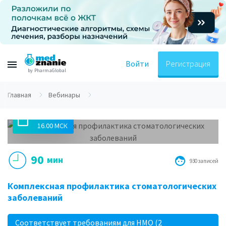
Войти
Регистрация
by PharmaGlobal
Главная
Вебинары
22.03.2021
16.00 МСК
90
мин
930 записей
Комплексная профилактика стоматологических
заболеваний
Соответствует требованиям для НМО (2