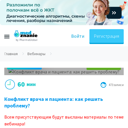
Войти
Регистрация
by PharmaGlobal
Главная
Вебинары
04.07.2019
Видеозапись
17.30 МСК
60
мин
473 записи
Конфликт врача и пациента: как решить
проблему?
Всем присутствующим будут высланы материалы по теме
вебинара!