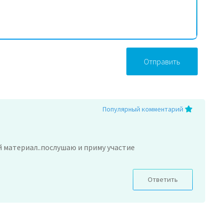
Отправить
Популярный комментарий
 материал..послушаю и приму участие
Ответить