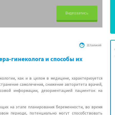
Видеозапись
213 записей
ра-гинеколога и способы их
кологии, как и в целом в медицине, характеризуется
транение самолечения, снижение авторитета врачей,
ссовой информации, дезориентацией пациенток на
ющих на этапе планирования беременности, во время
довом периоде, потенциально могут способствовать