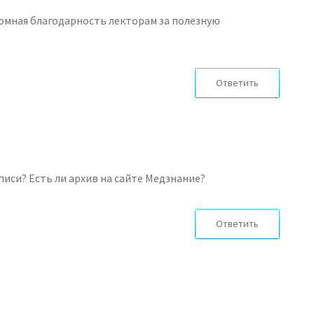
омная благодарность лекторам за полезную
Ответить
писи? Есть ли архив на сайте Медзнание?
Ответить