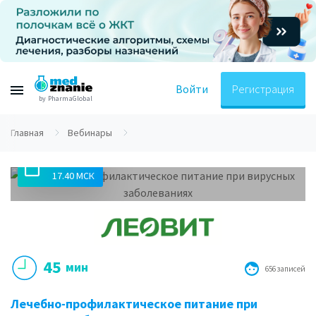
Войти
Регистрация
by PharmaGlobal
Главная
Вебинары
30.10.2020
17.40 МСК
45
мин
656 записей
Лечебно-профилактическое питание при