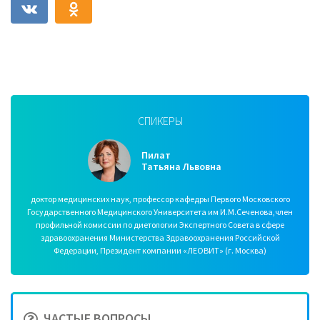
СПИКЕРЫ
Пилат
Татьяна Львовна
доктор медицинских наук, профессор кафедры Первого Московского
Государственного Медицинского Университета им И.М.Сеченова,член
профильной комиссии по диетологии Экспертного Совета в сфере
здравоохранения Министерства Здравоохранения Российской
Федерации, Президент компании «ЛЕОВИТ» (г. Москва)
ЧАСТЫЕ ВОПРОСЫ