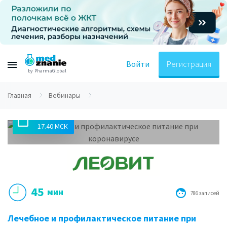
Войти
Регистрация
by PharmaGlobal
Главная
Вебинары
12.02.2021
17.40 МСК
45
мин
786 записей
Лечебное и профилактическое питание при