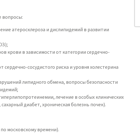
е вопросы:
чение атеросклероза и дислипидемий в развитии
ОЗ);
ов крови в зависимости от категории сердечно-
т сердечно-сосудистого риска и уровня холестерина
арушений липидного обмена, вопросы безопасности
пидемий;
гиперлипопротеинемии, лечение в особых клинических
сахарный диабет, хроническая болезнь почек).
30 по московскому времени).