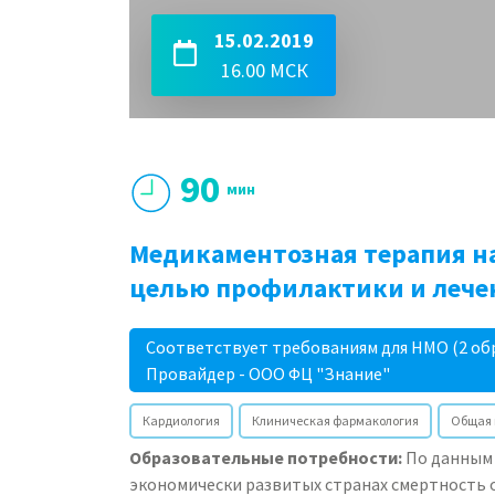
15.02.2019
16.00 МСК
90
мин
Медикаментозная терапия н
целью профилактики и лече
Соответствует требованиям для НМО (2 об
Провайдер - ООО ФЦ "Знание"
Кардиология
Клиническая фармакология
Общая 
Образовательные потребности:
По данным 
экономически развитых странах смертность о