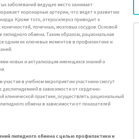
стых заболеваний ведущее место занимает
поражает коронарные артерии, что ведет к развитию
арда. Кроме того, атеросклероз приводит к
конечностей, почечных, мозговых сосудов. Основой
е липидного обмена. Таким образом, рациональная
ся одним их ключевых моментов в профилактике и
аний.
ями новых и актуализация имеющихся знаний о
а.
м участия в учебном мероприятии участники смогут
с дислипидемией в зависимости от сердечно-
ной клинической практике, осуществлять рациональный
липидного обмена в зависимости от показателей
ний липидного обмена с целью профилактики и