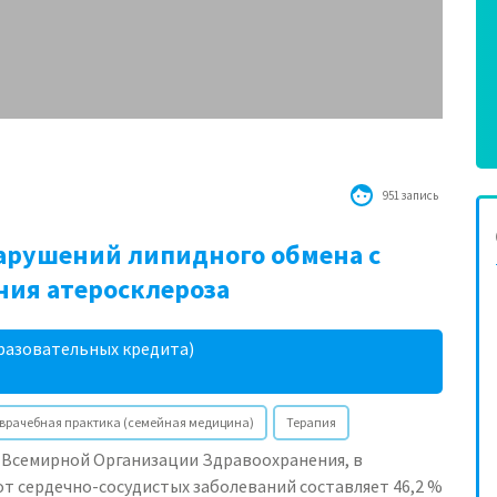
951 запись
арушений липидного обмена с
ния атеросклероза
разовательных кредита)
врачебная практика (семейная медицина)
Терапия
Всемирной Организации Здравоохранения, в
т сердечно-сосудистых заболеваний составляет 46,2 %