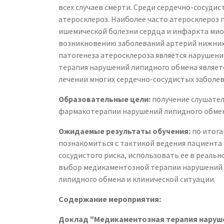
всех случаев смерти. Среди сердечно-сосуди
атеросклероз. Наиболее часто атеросклероз 
ишемической болезни сердца и инфаркта миок
возникновению заболеваний артерий нижних 
патогенеза атеросклероза является нарушени
терапия нарушений липидного обмена являет
лечении многих сердечно-сосудистых заболев
Образовательные цели:
получение слушател
фармакотерапии нарушений липидного обмен
Ожидаемые результаты обучения:
по итога
познакомиться с тактикой ведения пациента 
сосудистого риска, использовать ее в реаль
выбор медикаментозной терапии нарушений 
липидного обмена и клинической ситуации.
Содержание мероприятия:
Доклад "Медикаментозная терапия наруше