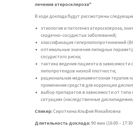
лечения атеросклероза"
В ходе доклада будут рассмотрены следующи
этиология и патогенез атеросклероза, зна
сердечно-сосудистых заболеваний;
классификация гиперлипопротеинемий (В
оптимальные значения липидных параметр
сосудистого риска;
тактика ведения пациента в зависимости о
липопротеидов низкой плотности;
рациональная медикаментозная терапия н
применения средств для коррекции дисли
выбор препаратов в зависимости от типа 
ситуациях (наследственные дислипидемии, 
Спикер:
Сироткина Альфия Михайловна
Длительность доклада:
90 мин (16:00 – 17: