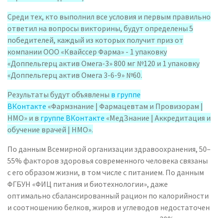
Среди тех, кто выполнил все условия и первым правильно
ответил на вопросы викторины, будут определены 5
победителей, каждый из которых получит приз от
компании ООО «Квайссер Фарма» - 1 упаковку
«Доппельгерц актив Омега-3» 800 мг №120 и 1 упаковку
«Доппельгерц актив Омега 3-6-9» №60.
Результаты будут объявлены
в группе
ВКонтакте
«Фармзнание | Фармацевтам и Провизорам |
НМО» и в
группе ВКонтакте
«МедЗнание | Аккредитация и
обучение врачей | НМО».
По данным Всемирной организации здравоохранения, 50–
55% факторов здоровья современного человека связаны
с его образом жизни, в том числе с питанием. По данным
ФГБУН «ФИЦ питания и биотехнологии», даже
оптимально сбалансированный рацион по калорийности
и соотношению белков, жиров и углеводов недостаточен