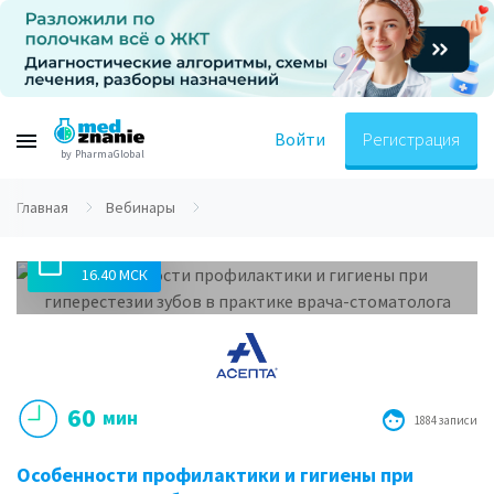
Войти
Регистрация
by PharmaGlobal
Главная
Вебинары
11.03.2019
16.40 МСК
60
мин
1884 записи
Особенности профилактики и гигиены при