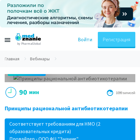
Войти
Регистрация
by PharmaGlobal
Главная
Вебинары
07.09.2018
14.00 МСК
90
мин
1099 записей
Принципы рациональной антибиотикотерапии
Соответствует требованиям для НМО (2
образовательных кредита)
Провайдер - ООО ФЦ "Знание"