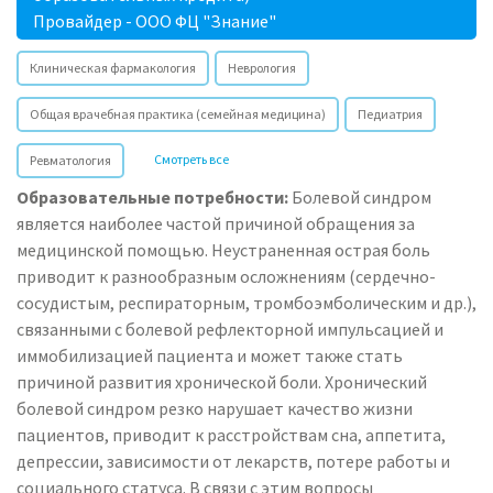
Провайдер - ООО ФЦ "Знание"
Клиническая фармакология
Неврология
Общая врачебная практика (семейная медицина)
Педиатрия
Смотреть все
Ревматология
Образовательные потребности:
Болевой синдром
является наиболее частой причиной обращения за
медицинской помощью. Неустраненная острая боль
приводит к разнообразным осложнениям (сердечно-
сосудистым, респираторным, тромбоэмболическим и др.),
связанными с болевой рефлекторной импульсацией и
иммобилизацией пациента и может также стать
причиной развития хронической боли. Хронический
болевой синдром резко нарушает качество жизни
пациентов, приводит к расстройствам сна, аппетита,
депрессии, зависимости от лекарств, потере работы и
социального статуса. В связи с этим вопросы