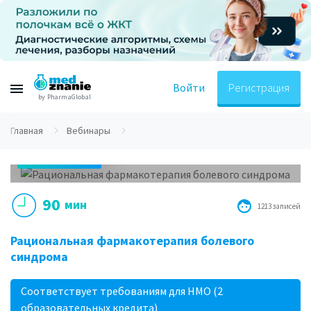
Войти
Регистрация
by PharmaGlobal
Главная
Вебинары
22.02.2019
16.00 МСК
90
мин
1213 записей
Рациональная фармакотерапия болевого
синдрома
Соответствует требованиям для НМО (2
образовательных кредита)