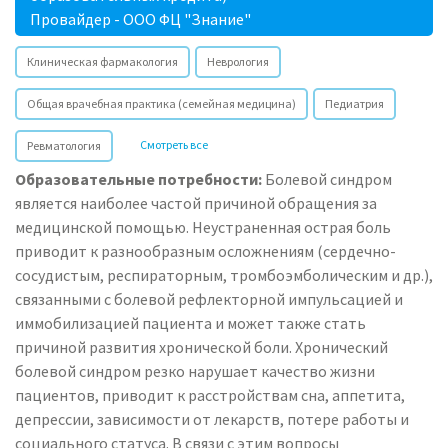
Провайдер - ООО ФЦ "Знание"
Клиническая фармакология
Неврология
Общая врачебная практика (семейная медицина)
Педиатрия
Смотреть все
Ревматология
Образовательные потребности:
Болевой синдром
является наиболее частой причиной обращения за
медицинской помощью. Неустраненная острая боль
приводит к разнообразным осложнениям (сердечно-
сосудистым, респираторным, тромбоэмболическим и др.),
связанными с болевой рефлекторной импульсацией и
иммобилизацией пациента и может также стать
причиной развития хронической боли. Хронический
болевой синдром резко нарушает качество жизни
пациентов, приводит к расстройствам сна, аппетита,
депрессии, зависимости от лекарств, потере работы и
социального статуса. В связи с этим вопросы