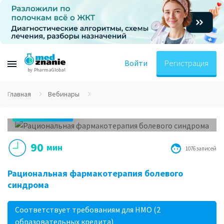
Войти
Регистрация
by PharmaGlobal
Главная
Вебинары
28.11.2018
19.00 МСК
90
мин
1076 записей
Рациональная фармакотерапия болевого
синдрома
Соответствует требованиям для НМО (2
образовательных кредита)