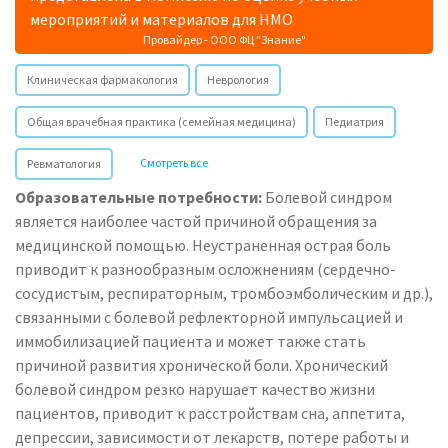
мероприятий и материалов для НМО
Провайдер - ООО ФЦ "Знание"
Клиническая фармакология
Неврология
Общая врачебная практика (семейная медицина)
Педиатрия
Смотреть все
Ревматология
Образовательные потребности:
Болевой синдром
является наиболее частой причиной обращения за
медицинской помощью. Неустраненная острая боль
приводит к разнообразным осложнениям (сердечно-
сосудистым, респираторным, тромбоэмболическим и др.),
связанными с болевой рефлекторной импульсацией и
иммобилизацией пациента и может также стать
причиной развития хронической боли. Хронический
болевой синдром резко нарушает качество жизни
пациентов, приводит к расстройствам сна, аппетита,
депрессии, зависимости от лекарств, потере работы и