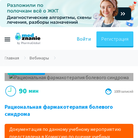
Войти
Регистрация
by PharmaGlobal
Главная
Вебинары
08.10.2018
17.00 МСК
90
мин
1009 записей
Рациональная фармакотерапия болевого
синдрома
Документация по данному учебному мероприятию
представлена в Комиссию по оценке учебных