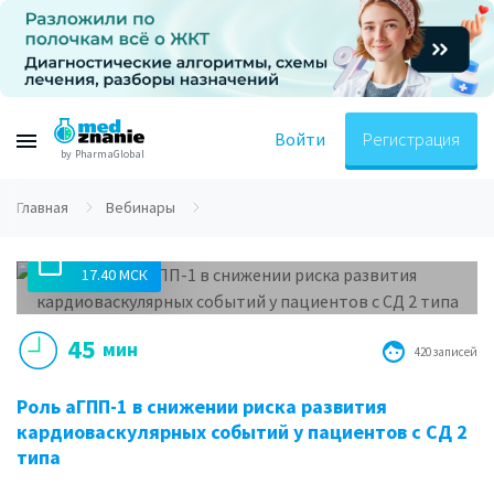
Войти
Регистрация
by PharmaGlobal
Главная
Вебинары
13.10.2020
17.40 МСК
45
мин
420 записей
Роль аГПП-1 в снижении риска развития
кардиоваскулярных событий у пациентов с СД 2
типа