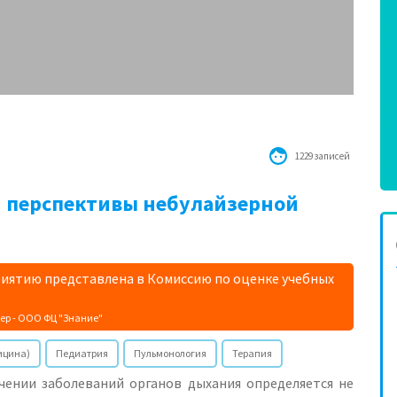
1229 записей
 перспективы небулайзерной
иятию представлена в Комиссию по оценке учебных
ер - ООО ФЦ "Знание"
ицина)
Педиатрия
Пульмонология
Терапия
ечении заболеваний органов дыхания определяется не