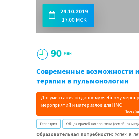
24.10.2019
17.00 МСК
90
мин
Современные возможности и
терапии в пульмонологии
Документация по данному учебному меропр
мероприятий и материалов для НМО
Провайд
Гериатрия
Общая врачебная практика (семейная мед
Образовательная потребности:
Успех в л