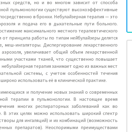
ных средств, но и во многом зависит от способа
менной пульмонологии существуют высокоэффективные
посредственно в бронхи. Небулайзерная терапия — это
эрозоля и подача его в дыхательные пути больного.
достижение максимального местного терапевтического
и от принципа работы по типам нейбулайзеры делятся
е, меш-ингаляторы. Диспергирование лекарственного
 аэрозоля, увеличивает общий объем лекарственной
енными участками тканей, что существенно повышает
 небулайзерная терапия занимает одно из важных мест
хательной системы, с учетом особенностей течения
 широко использовать её в клинической практике.
имеющихся и получение новых знаний о современных
рной терапии в пульмонологии. В настоящее время
лечения многих респираторных заболеваний как во
е. В этих целях можно использовать широкий спектр
створы для ингаляций) и их комбинаций (возможность
енных препаратов). Неоспоримыми преимуществами