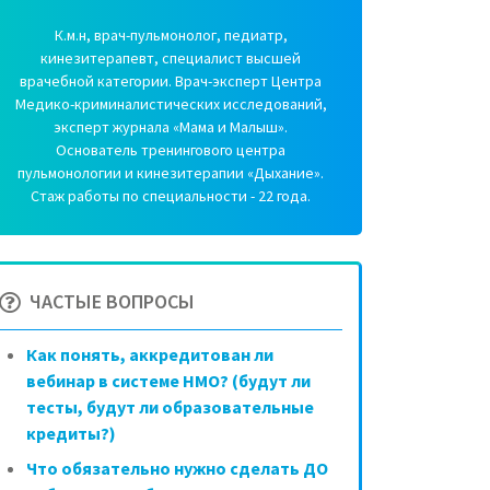
К.м.н, врач-пульмонолог, педиатр,
кинезитерапевт, специалист высшей
врачебной категории. Врач-эксперт Центра
Медико-криминалистических исследований,
эксперт журнала «Мама и Малыш».
Основатель тренингового центра
пульмонологии и кинезитерапии «Дыхание».
Стаж работы по специальности - 22 года.
ЧАСТЫЕ ВОПРОСЫ
Как понять, аккредитован ли
вебинар в системе НМО? (будут ли
тесты, будут ли образовательные
кредиты?)
Что обязательно нужно сделать ДО