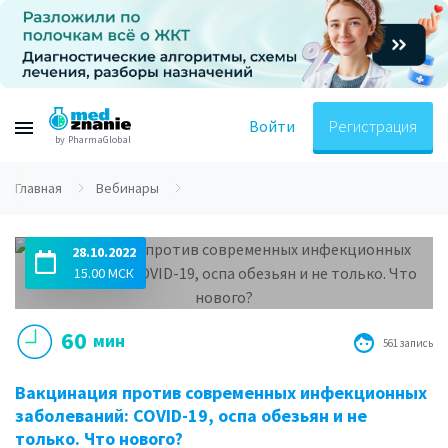
Войти
Регистрация
by PharmaGlobal
Главная
Вебинары
28.10.2022
15.00 МСК
60
мин
561 запись
Вакцинация против современных инфекционных
заболеваний: COVID-19, оспа обезьян и не
только. Что нового?