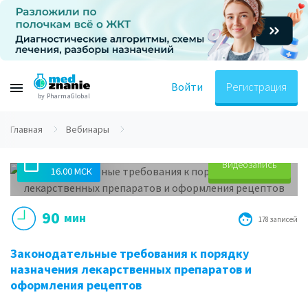
Войти
Регистрация
by PharmaGlobal
Главная
Вебинары
29.04.2019
Видеозапись
16.00 МСК
90
мин
178 записей
Законодательные требования к порядку
назначения лекарственных препаратов и
оформления рецептов