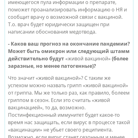
имеющегося пула информации о препарате, 
поможет проанализировать информацию о НЯ и 
сообщит врачу о возможной связи с вакциной. 
Т.о. врач будет юридически защищен при 
написании обоснования медотвода.
- Каков ваш прогноз на окончание пандемии? 
Может быть омикрон или следующий штамм 
действительно будут 
«живой вакциной»
 (более 
заразные, но менее патогенные)?
Что значит «живой вакциной»? С таким же 
успехом можно назвать грипп «живой вакциной» 
от гриппа. Мы же только раз, как правило, болеем 
гриппом в сезон. Если это считать «живой 
вакцинацией», то да, возможно. 
Постинфекционный иммунитет будет какое-то 
время нас защищать, если вирус в процессе такой 
«вакцинации» не убьет своего реципиента. 
Возможно, если вирус станет сезонным и менее 