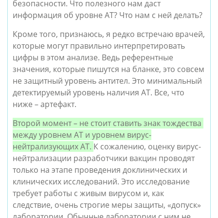
безопасности. Что полезного нам даст 
информация об уровне АТ? Что нам с ней делать?
Кроме того, признаюсь, я редко встречаю врачей, 
которые могут правильно интерпретировать 
цифры в этом анализе. Ведь референтные 
значения, которые пишутся на бланке, это совсем 
не защитный уровень антител. Это минимальный 
детектируемый уровень наличия АТ. Все, что 
ниже – артефакт.
Второй момент – не стоит ставить знак тождества 
между уровнем АТ и уровнем вирус-
нейтрализующих АТ. 
К сожалению, оценку вирус-
нейтрализации разработчики вакцин проводят 
только на этапе проведения доклинических и 
клинических исследований. Это исследование 
требует работы с живым вирусом и, как 
следствие, очень строгие меры защиты, «допуск» 
лаборатории. Обычные лаборатории с ним не 