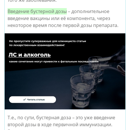
того же заболевания. 
Введение бустерной дозы
 – дополнительное 
введение вакцины или её компонента, через 
некоторое время после первой дозы препарата.
Т.е., по сути, бустерная доза – это уже введение 
второй дозы в ходе первичной иммунизации. 