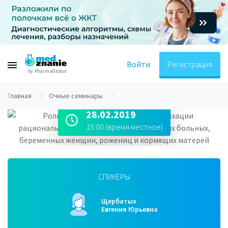
Войти
Регистрация
by PharmaGlobal
Главная
Очные семинары
28.02.2019
15:00 (время местное)
СПИКЕРЫ
Щербатых
Евгения Юрьевна