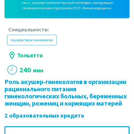
к.м.н., акушер-гинеколог высшей категории, заведующая
гинекологическим отделением ООО «Умная медицина»
Специальности:
Акушерство и гинекология
Тольятти
240
мин
Роль акушер-гинекологов в организации
рационального питания
гинекологических больных, беременных
женщин, рожениц и кормящих матерей
2 образовательных кредита