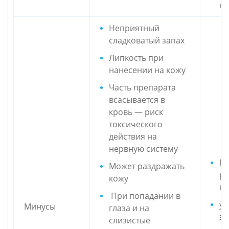
ко
Неприятный
сладковатый запах
Липкость при
нанесении на кожу
Часть препарата
всасывается в
кровь — риск
токсического
действия на
нервную систему
Мо
Может раздражать
ра
кожу
пр
При попадании в
ус
Минусы
глаза и на
эф
слизистые