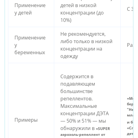
Применение
детей в низкой
С 3 
у детей
концентрации (до
10%)
Не рекомендуется,
Применение
либо только в низкой
у
Раз
концентрации на
беременных
одежду
Содержится в
подавляющем
большинстве
репеллентов.
«Мол
бере
Максимальные
"Неж
концентрации ДЭТА
младе
Примеры
— 50% и 51% — мы
и бе
обнаружили в
«Спре
«SUPER
детей
аэрозоль-репеллент от