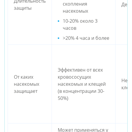
Длительность
скопления
Дейс
защиты
насекомых
10-20% около 3
часов
>20% 4 часа и более
Эффективен от всех
От каких
кровососущих
Не з
насекомых
насекомых и клещей
кле
защищает
(в концентрации 30-
50%)
Может применяться у