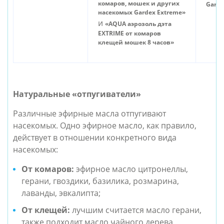
комаров, мошек и других
Garde
насекомых Gardex Extreme»
и
«AQUA аэрозоль дэта
EXTRIME от комаров
клещей мошек 8 часов»
Натуральные «отпугиватели»
Различные эфирные масла отпугивают
насекомых. Одно эфирное масло, как правило,
действует в отношении конкретного вида
насекомых:
От комаров:
эфирное масло цитронеллы,
герани, гвоздики, базилика, розмарина,
лаванды, эвкалипта;
От клещей:
лучшим считается масло герани,
также подходит масло чайного дерева,