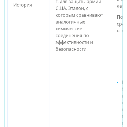
г. для защиты армии
История
лет.
США. Эталон, с
которым сравнивают
По э
аналогичные
срав
химические
все 
соединения по
эффективности и
безопасности.
Н
бе
вс
кр
пр
п
пр