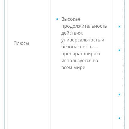
вд
ис
ко
Высокая
продолжительность
Не
действия,
за
универсальность и
ли
Плюсы
безопасность —
Ин
препарат широко
о
используется во
х
всем мире
ве
и 
по
Мо
ме
б
По
чу