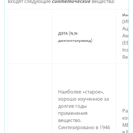
входят следующие
синтетические
вещества:
Инсек
(ИР3
Аце
(
ДЭТА
N,N-
Ами
)
диэтилтолуамид
(ЕВА
Insec
Repe
Наиболее «старое»,
хорошо изученное за
долгие годы
Раз
применения
ком
вещество.
MERC
Синтезировано в 1946
в Ев