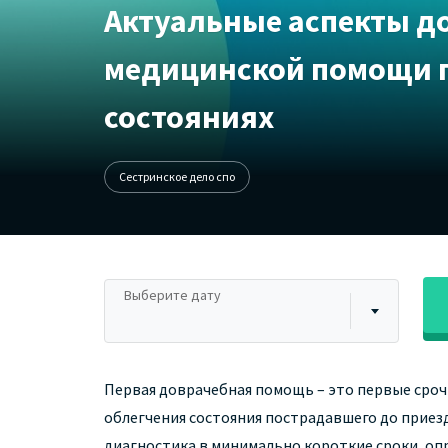
Актуальные аспекты д
медицинской помощи 
состояниях
Сестринское дело спо
Выберите дату
Первая доврачебная помощь – это первые сроч
облегчения состояния пострадавшего до приез
диагностика в минимально короткие сроки, оп