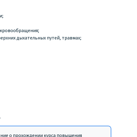
и;
и кровообращения;
ерхних дыхательных путей, травмах;
.
ение о прохождении курса повышения