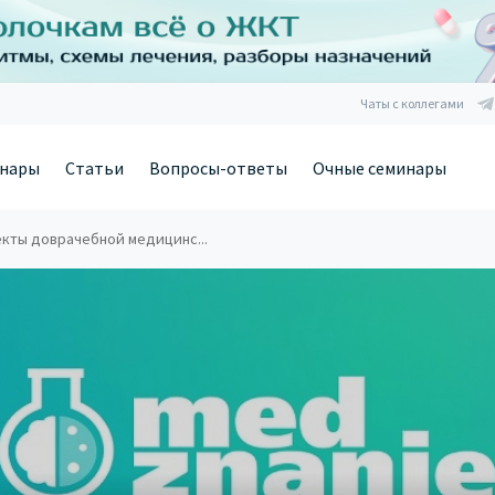
Чаты с коллегами
нары
Статьи
Вопросы-ответы
Очные семинары
екты доврачебной медицинс...