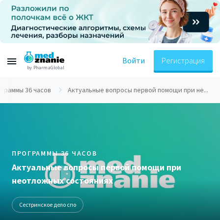
Войти
Регистрация
by PharmaGlobal
граммы 36 часов
Актуальные вопросы первой помощи при не...
ПРОГРАММЫ 36 ЧАСОВ
Актуальные вопросы первой помощи при
неотложных состояниях
Сестринское дело спо