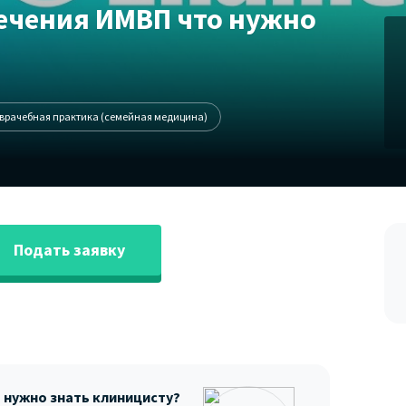
ечения ИМВП что нужно
врачебная практика (семейная медицина)
Подать заявку
 нужно знать клиницисту?