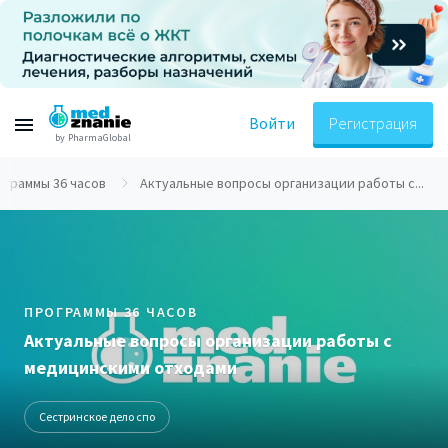
Войти
Регистрация
by PharmaGlobal
ограммы 36 часов
Актуальные вопросы организации работы с...
ПРОГРАММЫ 36 ЧАСОВ
Актуальные вопросы организации работы с
медицинскими отходами
Сестринское дело спо