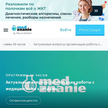
Войти
Регистрация
by PharmaGlobal
ограммы 36 часов
Актуальные вопросы организации работы с...
ПРОГРАММЫ 36 ЧАСОВ
Актуальные вопросы организации работы с
медицинскими отходами
Сестринское дело спо