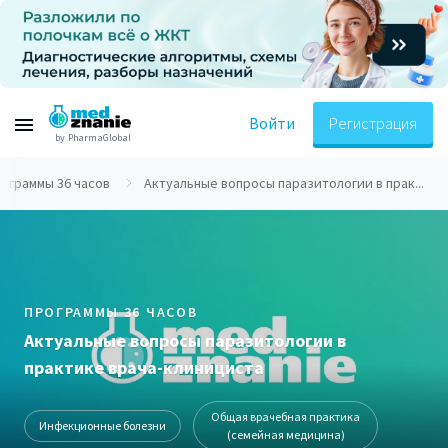
Войти
Регистрация
by PharmaGlobal
ограммы 36 часов
Актуальные вопросы паразитологии в прак...
ПРОГРАММЫ 36 ЧАСОВ
Актуальные вопросы паразитологии в
практике врача-клинициста
Общая врачебная практика
Инфекционные болезни
(семейная медицина)