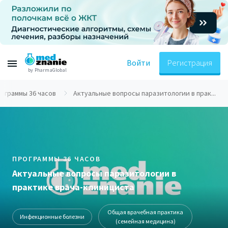
Войти
Регистрация
by PharmaGlobal
ограммы 36 часов
Актуальные вопросы паразитологии в прак...
ПРОГРАММЫ 36 ЧАСОВ
Актуальные вопросы паразитологии в
практике врача-клинициста
Общая врачебная практика
Инфекционные болезни
(семейная медицина)