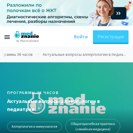
Войти
Регистрация
by PharmaGlobal
ограммы 36 часов
Актуальные вопросы аллергологии в педиа...
ПРОГРАММЫ 36 ЧАСОВ
Актуальные вопросы аллергологии в
педиатрии
Общая врачебная практика
Аллергология и иммунология
(семейная медицина)